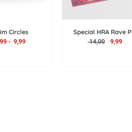
Prijsklasse:
Oorspro
Hui
im Circles
Special HRA Rave P
4,99
prijs
pri
99
-
9,99
14,00
9,99
tot
was:
is:
9,99
14,00.
9,9