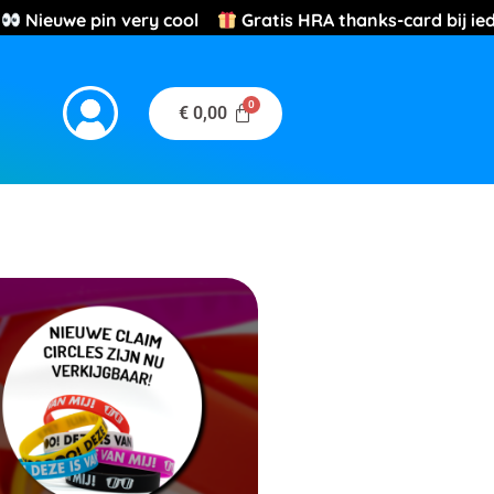
we pin very cool
Gratis HRA thanks-card bij iedere 
€
0,00