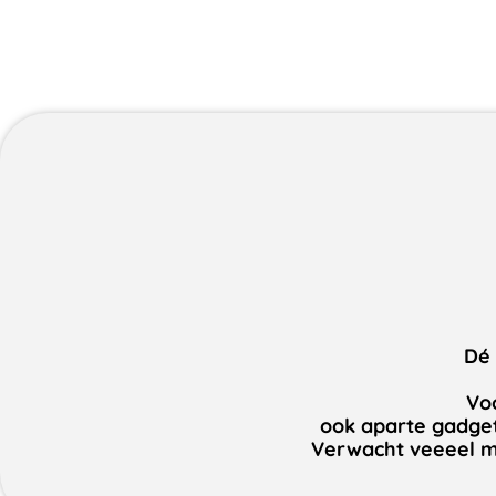
Dé 
Voo
ook aparte gadget
Verwacht veeeel me