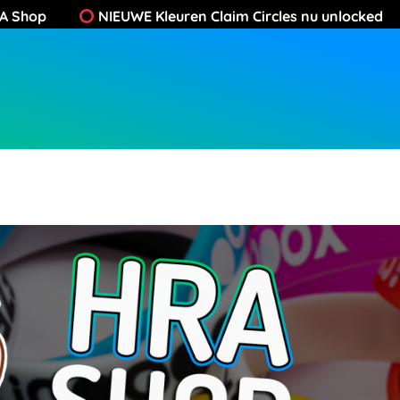
Ga
p
NIEUWE Kleuren Claim Circles nu unlocked
Nieu
naar
de
inhoud