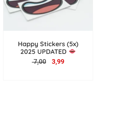
Oorspronkelijke
Huidige
Happy Stickers (5x)
prijs
prijs
2025 UPDATED
was:
is:
7,00
3,99
7,00.
3,99.