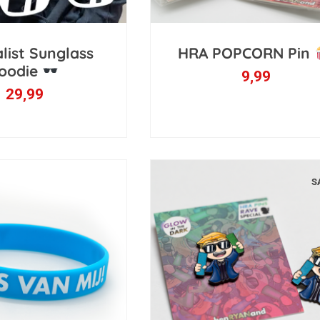
list Sunglass
HRA POPCORN Pin
oodie
9,99
29,99
S