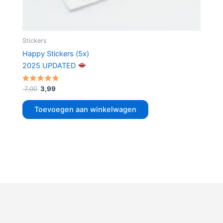
Stickers
Happy Stickers (5x)
2025 UPDATED
Gewaardeerd
7,00
3,99
5.00
uit 5
Toevoegen aan winkelwagen