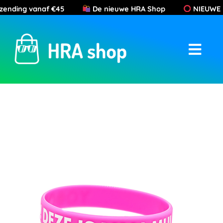
Ga
nding vanaf €45
De nieuwe HRA Shop
NIEUWE Kleur
naar
de
inhoud