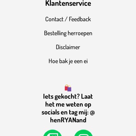
Klantenservice
Contact / Feedback
Bestelling herroepen
Disclaimer
Hoe bak je een ei
Iets gekocht? Laat
het me weten op
socials en tag mij: @
henRYANand
T
Y
I
T