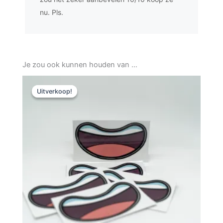
nu. Pls.
Je zou ook kunnen houden van …
Oorspronkelijke
Huidige
prijs
prijs
Uitverkoop!
Uitverkoop!
was:
is:
7,00.
3,99.