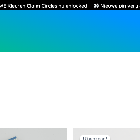
leuren Claim Circles nu unlocked
Nieuwe pin v
Oorspronkelijke
Huidige
prijs
prijs
Uitverkoop!