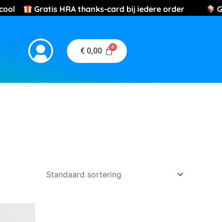
ery cool
Gratis HRA thanks-card bij iedere order
GRAT
€
0,00