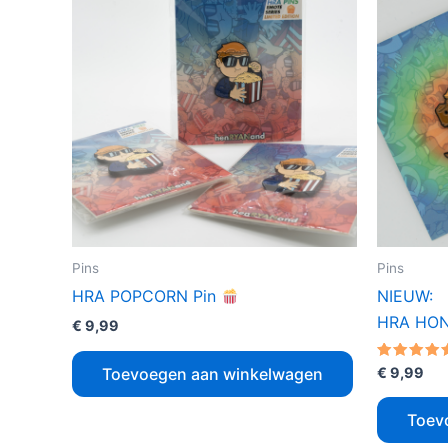
Pins
Pins
HRA POPCORN Pin
NIEUW:
HRA HON
€
9,99
Gewaarde
Toevoegen aan winkelwagen
€
9,99
5.00
uit 5
Toev