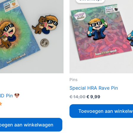
was:
is:
€ 14,00.
€ 9,99.
Pins
Special HRA Rave Pin
D Pin
€
14,00
€
9,99
erd
Toevoegen aan winkel
oegen aan winkelwagen