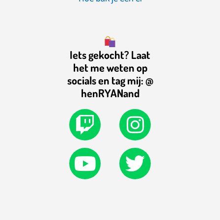
Iets gekocht? Laat
het me weten op
socials en tag mij: @
henRYANand
T
Y
I
T
w
o
n
w
i
u
s
i
t
t
t
t
c
u
a
t
h
b
g
e