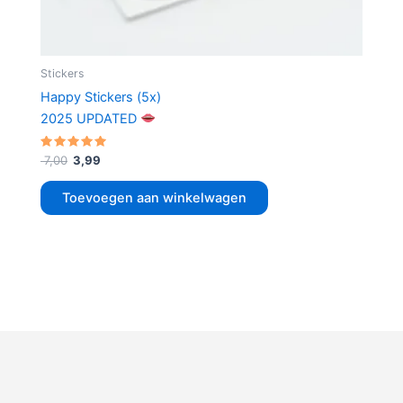
Stickers
Happy Stickers (5x)
2025 UPDATED
Gewaardeerd
7,00
3,99
5.00
uit 5
Toevoegen aan winkelwagen