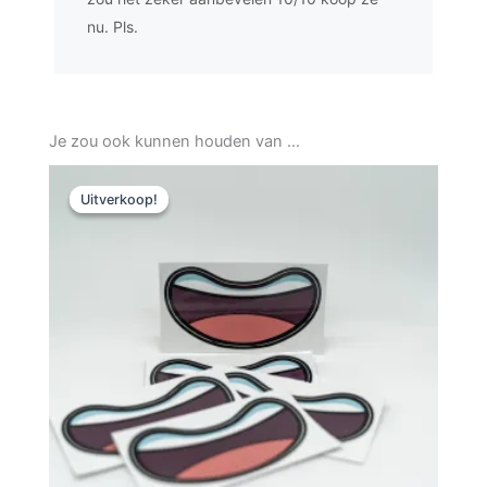
nu. Pls.
Je zou ook kunnen houden van …
Oorspronkelijke
Huidige
prijs
prijs
Uitverkoop!
Uitverkoop!
was:
is:
7,00.
3,99.