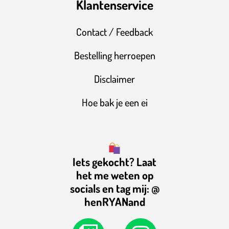
Klantenservice
Contact / Feedback
Bestelling herroepen
Disclaimer
Hoe bak je een ei
Iets gekocht? Laat
het me weten op
socials en tag mij: @
henRYANand
T
Y
I
T