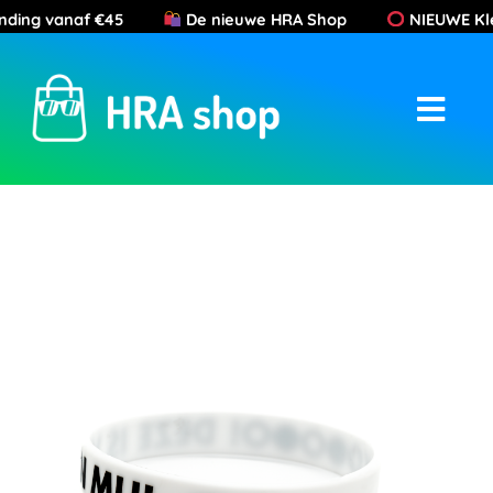
Ga
ing vanaf €45
De nieuwe HRA Shop
NIEUWE Kleuren
naar
de
inhoud