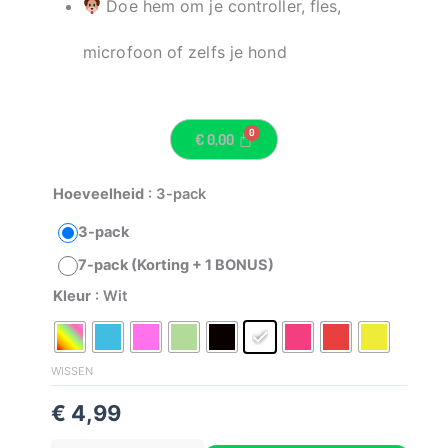
Doe hem om je controller, fles,
microfoon of zelfs je hond
€
0,00
Claim
Hoeveelheid
: 3-pack
Circles
3-pack
aantal
7-pack (Korting + 1 BONUS)
Kleur
: Wit
WISSEN
€
4,99