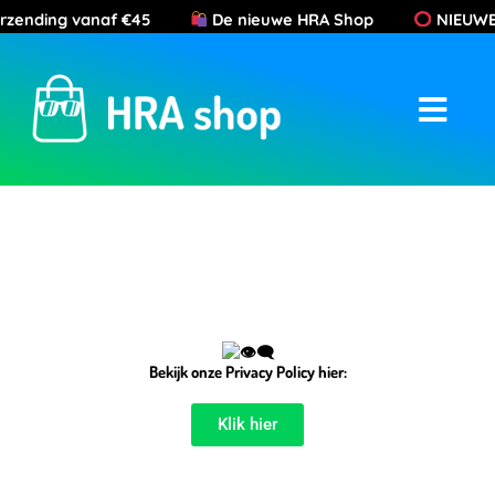
Ga
rzending vanaf €45
De nieuwe HRA Shop
NIEUWE K
naar
de
inhoud
Bekijk onze Privacy Policy hier:
Klik hier