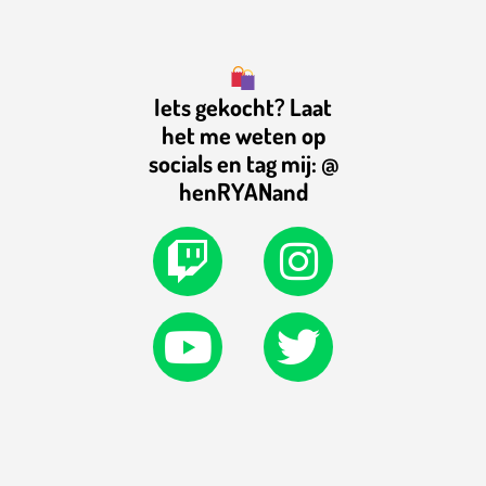
Iets gekocht? Laat
het me weten op
socials en tag mij: @
henRYANand
T
Y
I
T
w
o
n
w
i
u
s
i
t
t
t
t
c
u
a
t
h
b
g
e